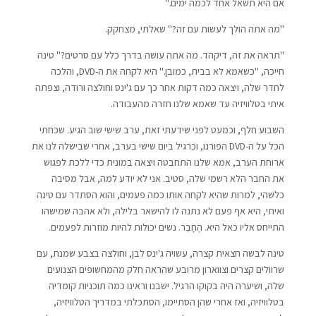
אם היא תשאל אחד לכמה ימים."
"מה אתה הולך לעשות עם זה?" שאלתי, מצחקק.
"תראה את זה, דיקהד. מה אתה עושה בדרך כלל עם סרטים?" טינה
חייכה, "כשאמא לא בבית, כמובן." היא לקחה את ה-DVD, והלכה
לחדר שלה, ויצאה כמה דקות אחר כך עם ג'ינס וחולצה ורודה, וצפתה
איתי בטלוויזיה עד שאמא שלנו חזרה מהעבודה.
השבוע חלף, וכמעט לפני שידעתי זאת, ערב שישי שוב הגיע. שכחתי
הכל על ה-DVD הפורנו, וכרגיל ביום שישי בערב, אחרי שבישלה לנו את
ארוחת הערב, אמא שלנו התחבטה ויצאה במונית כדי ללכת לפגוש
את החבר הלא רשמי שלה, סטיב. אני לא יודע למה, אבל מסיבה
כלשהי, למרות שהיא לקחה אותו כמה פעמים, והוא הסתדר עם טינה
ואיתי, היא אף פעם לא נתנה לו להישאר בלילה, ולא אהבה שמישהו
התייחס אליו כאל היא. הֶחָבֵר. נשים יכולות להיות מוזרות לפעמים.
טינה לבשה חצאית קצרה, עשויה ג'ינס לבן, וחולצה בצבע שמנת, עם
שרוולים קצרים וצווארון מרובע שהראה חלק מהמחשופים הצנועים
שלה, ושיערה היה בקוקו הרגיל. ישבנו וראינו כמה תוכניות קומדיה
בטלוויזיה, ואז אחרי שהן הסתיימו, הסתכלתי במדריך הטלוויזיה,