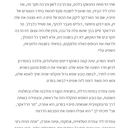
שתי הדמויות התנשקו בלהט, עם הרבה לשון והרבה חקר פה, ואז
הלכו ליד הבית, מה שהוביל לסצנת סקס לוהטת בחדר המגורים של
מיס וי, שם מר הארדקר ליקק את הכוס של מיס וי, היא מצצה את שלו.
זין, והם דפקו מיסיונר, רגליים מעבר לכתף, ואז סטייל כלבלב. מר
הרדאקר סיים בכך שהוא עלה על גבה, והזין שלו היה עצום. היו הרבה
תקריבים של האקשן, לא רק בסצנה הזו, אלא לאורך כל המהלך,
ולראות את הכוסים האלה מלוקקים, במיוחד בסצנות הלסביות,
השפיע עליי.
לאחר הסרט, טינה קמה כשהקרדיטים מתגלגלים, והלכה במסדרון
לכיוון חדר השינה של אמא שלנו. הוצאתי את ה-DVD מהנגן כשהיא
חזרה לחדר, לבושה כובע שמש גדול ותקלוני שהיה שייך לאמא שלנו,
והוא היה מאוד דומה לזה שמיס וי לבשה בסרט.
טינה עמדה בפתח הדלת, בחצאית הקצרה והלבנה שלה ובחולצת
השמנת, עם כובע השמש התקלח הזה על ראשה, ובעמידה באותה
דרך פרובוקטיבית שעשתה מיס וי בסרט, היא אמרה, "מר הרדאקר,
אני" חיכיתי לך." היא אפילו השיגה את המבטא הדרומי.
עמדתי ליד עמדת הטלוויזיה, וצחקתי, וטינה אמרה, "אתה תהיה ג'וני