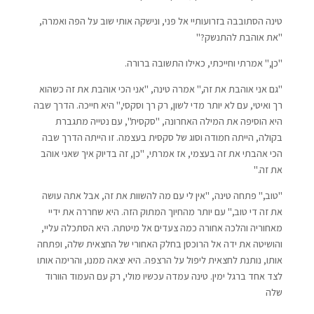
טינה הסתובבה בזרועותיי אל פני, ונישקה אותי שוב על הפה ואמרה,
"את אוהבת להתנשק?"
"כן," אמרתי וחייכתי, כאילו התשובה ברורה.
"גם אני אוהבת את זה," אמרה טינה, "אני הכי אוהבת את זה כשהוא
רך ואיטי, עם לא יותר מדי לשון, רק רך וסקסי," היא חייכה. הדרך שבה
היא הוסיפה את המילה האחרונה, "סקסית", עם נטייה מתגברת
בקולה, הייתה חמודה וסוג של סקסית בעצמה. זו הייתה הדרך שבה
הכי אהבתי את זה בעצמי, אז אמרתי, "כן, זה בדיוק איך שאני אוהב
את זה."
"טוב," פתחה טינה, "אין לי עם מה להשוות את זה, אבל אתה עושה
את זה די טוב," עם יותר מהחיוך המתוק הזה. היא שחררה את ידיי
מאחוריה והלכה אחורה כמה צעדים אל מיטתה. היא הסתכלה עליי,
והושיטה את ידה אל הרוכסן בחלק האחורי של החצאית שלה, ופתחה
אותו, נותנת לחצאית ליפול על הרצפה. היא יצאה ממנו, והרימה אותו
לצד אחד ברגל ימין. טינה עמדה עכשיו מולי, רק עם העמוד הוורוד
שלה