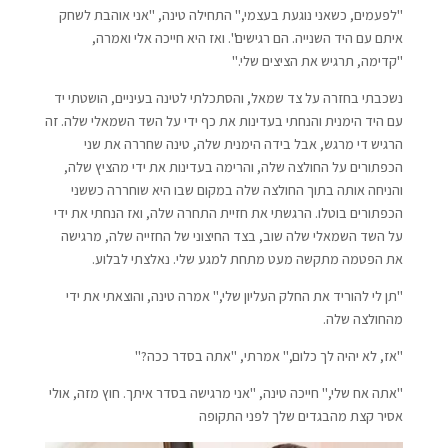
"לפעמים, כשאני נוגעת בעצמי," התחילה טינה, "אני אוהבת לשחק
איתם עם היד השנייה. הם רגישים". ואז היא חייכה אלי ואמרה,
"קדימה, תרגיש את הציצים שלי."
נשכבתי בחזרה על צד שמאל, והסתכלתי לטינה בעיניים, הושטתי יד
עם היד הימנית והנחתי בעדינות את כף ידי על השד השמאלי שלה. זה
הרגיש די מרגש, אבל בידה הימנית שלה, טינה שחררה את שני
הכפתורים על החולצה שלה, והרימה בעדינות את ידי מהציץ שלה,
והניחה אותה בתוך החולצה שלה במקום שבו היא שוחררה כששני
הכפתורים בוטלו. הרגשתי את חזיית התחרה שלה, ואז הנחתי את ידי
על השד השמאלי שלה שוב, בצד החיצוני של החזייה שלה, מרגישה
את הפטמה מתקשה מעט מתחת למגע שלי. נאלצתי לבלוע.
"תן לי להוריד את החלק העליון שלי," אמרה טינה, והוצאתי את ידי
מהחולצה שלה.
"אז, לא יהיה לך כלום," אמרתי, "אתה בסדר ככה?"
"אתה אח שלי," חייכה טינה, "אני מרגישה בסדר איתך. חוץ מזה, אולי
אסיר קצת מהבגדים שלך לפני התקופה