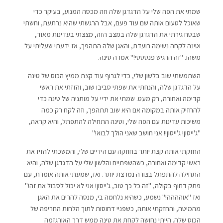
שמתי את הפה שלי על הדגדגן שלה וזה מכסה המנוע, בעיקר כדי
שאוכל לטעום אותה שם עוד פעם, אבל הרגשתי שהיא נרתעת, וחשתי
שבטח גירתי את הדגדגן שלה במצב הזה, מצצתי בעדינות מאוד,
וטינה לקחה נשימה רועדת, והאגן שלה התהפך, אז ידעתי שעליתי על
משהו. "זה הרגיש פנטסטי!" אמרה טינה.
השתמשתי שוב בלשון שלי, כדי לגרוף עוד קצת ממיץ הכוס של טינה
על הדגדגן שלה, והנחתי את שפתי סביבו שוב, והזזתי את ראשי
קדימה ואחורה, רק מעט. שמתי את ידיי על מותניה של טינה כדי
להחזיק אותה במקומה אם היא שוב תתהפך, וזה לקח רק כמה
משיכות עדינות עם הפה שלי, וטינה התחילה להתפתל, והיא קראה,
"ג'ייסון! ג'ייסון!! אני חושב שאני הולך לבוא!"
החזקתי אותה קצת יותר בחוזקה עם הידיים שלי, והמשכתי להזיז את
ראשי קדימה ואחורה, כשהשפתיים והלשון שלי על הדגדגן שלה, והיא
התחילה להתפתל בצורה נמרצת יותר. ואז, שמעתי אותה אומרת, עם
פתק דחוף בקולה, "זה כל כך טוב, ג'ייסון! אני לא יכול לסבול את זה!"
ואז "אוהההה!" נשמע, כשהיא נלחמה בי, מנסה להרים את האגן
מהמיטה, והחזקתי אותה, כשפניי דחוסות לתוך הלחות החריפה של
הכוס שלה. הייתי נחושה לקחת את טינה ממש דרך האורגזמה