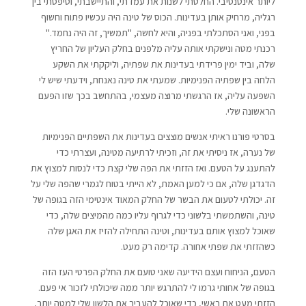
ליותר אינטנסיבי. החלטתי לשנות את עמדתי, והתיישבתי, וטיפסתי בין
רגליה, מרחיק אותן בעדינות. הכוס של טינה היה עכשיו פתוח וחשוף
בפני, ואני הסתכלתי בפניה, והיא לחשה, "תמשיך, זה היה נחמד."
רכנתי מטה ונישקתי אותה עליה מלפנים בחלק העליון של החריץ
שלה, וביד ימין פרידתי בעדינות את שפתיה, וליקקתי את השקע
הלחה בין שפתיה הפנימיות. שמעתי את טינה נאנחת, וידעתי שיש לי
השפעה עליה, אז הרגשתי מרוצה מעצמי, בהתחשב בכך שזו הפעם
הראשונה שלי.
בסרטי פורנו ראיתי אנשים מוצצים בעדינות את השפתיים הפנימיות
של נערה, אז ניסיתי את זה, וזכיתי לרתיעה מטינה, ועצרתי כדי
להתענג על הטעם. ואז הזזתי את הפה שלי קצת כדי לנסות למצוץ את
הדגדגן שלה, אם כי למען האמת, לא הייתי בטוח לגמרי שהפה שלי על
זה. יכולתי לטעום את הבשר של החלק המאוד אינטימי הזה בגופה של
טינה, והשתמשתי בלשוני כדי לגרוף עליו כמה מהמיצים שלה, כדי
שאוכל למצוץ אותם בעדינות, וטינה התחילה להזיז את האגן שלה
כשהזזתי את שפתי אחורה. קדימה רק מעט.
הטעם, הניחוח ועצם הידיעה שאני טועם את החלק הפרטי העז הזה
בגופה של אחותי גרמו לי להתרגש יותר ממה שיכולתי לזכור אי פעם.
הזזתי מעט את ראשי, כדי שאוכל להעביר את הלשון שלי למטה יותר,