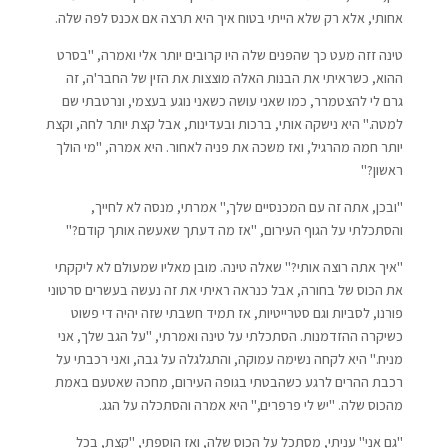
אחותי, אלא רק שלא הייתי בטוח איך היא תרצה אם אכנס לפה שלה.
טינה זזה מעט כך שהפנים שלה היו קרובים יותר אלי ואמרה, "בסרט
ההוא, כשראיתי את הבנות האלה מוצצות את הזין של החבר'ה, זה
גרם לי להצטמרר, כמו שאני עושה כשאני נוגע בעצמי, ונרטבתי שם
למטה." היא נישקה אותי, ברכות ובעדינות, אבל קצת יותר לחה, וקצת
יותר חמה מהרגיל, ואז משכה את פניה לאחור. היא אמרה, "מי הולך
ראשון?"
"ובכן, אתה זה עם המכנסיים שלך," אמרתי, מנסה לא לחייך,
והסתכלתי על הגוף העירום, "אז מה דעתך שאעשה אותך קודם?"
"איך אתה רוצה אותי?" שאלה טינה. מובן מאליו שמעולם לא ליקקתי
את הכוס של בחורה, אבל כנראה ראיתי את זה נעשה בעשרים סרטוני
פורנו, לסביות וגם סטרייטיות, אז תמיד חשבתי שזה יהיה די פשוט
כשיקרה ההזדמנות. הסתכלתי על טינה ואמרתי, "על הגב שלך, אני
מניח." היא לקחה נשימה עמוקה, והתגלגלה על גבה, ואני רכבתי על
רכבת ההרים לרגע כשהבטתי בגופה העירום, מחכה שאטעם באמת
מהכוס שלה. "יש לי פרפרים," היא אמרה והסתכלה על הגג.
"גם אני" עניתי, מסתכל על הכוס שלה, ואז הוספתי, "קצת, בכל