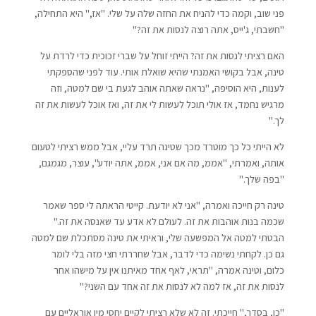
פני שוב, וקמה כדי להניח את החזה שלה על שלי. "אז," היא התחילה,
"חשבתי, ג'ייס, אתה רוצה לנסות את זה?"
האם רציתי לנסות את זה? הייתי זוחל על שברי זכוכית כדי לרדת על
טינה, אבל בקושי האמנתי שהיא שואלת אותי. עוד לפני שהספקתי
לענות, היא הוסיפה, "נראה שאתה אוהב לגעת בי שם למטה, וזה
מרגיש נחמד, אז אולי תוכל לעשות לי את זה, ואז אוכל לעשות את זה
לך."
לא הייתי כל כך מוטרד מכך שטינה תרד עליי, אבל ממש רציתי לטעום
אותה, ואמרתי, "אממ, מה אם אני, אממ, אתה יודע", עוצר, מגמגם,
"בפה שלך."
טינה רק חייכה ואמרה, "אני לא יודעת. קייטי הראתה לי ספר שאמר
שכמה בנות אוהבות את זה. לעולם לא אדע עד שאנסה את זה."
הבטתי למטה אל המפשעה שלי, וראיתי את טינה מסתכלת שם למטה
גם כן. לקחתי נשימה כדי לדבר, אבל שחררתי חצי מזה בלי לומר
כלום, וטינה אמרה, "תראי, לאף אחד מאיתנו אין על מישהו אחר
לנסות את זה, אז למה לא לנסות את זה אחד עם השני?"
"כן, בסדר," חייכתי. זה לא שלא רציתי לקיים יחסי מין אוראליים עם