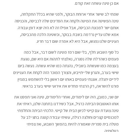
אם כן טינה עשתה זאת קודם.
שמתי לב שישר אחרי ארוחת הבוקר, ולפני שהיא בכלל התקלחה,
טינה הפשיטה את המיטה ולקחה את הסדינים שלה לכביסה, והכניסה
אותם ישר למכונת הכביסה, אבל אפילו זה לא היה יוצא דופן עבורה.
אמא שלנו עדיין נרדמה בשבת בבוקר, וכשטינה הלכה מהכביסה,
העיניים שלנו נפגשו, אבל היא לא אמרה שום דבר חריג.
כל סוף השבוע חלף, בלי שום רמז מטינה לשום דבר, אבל כמה
פעמים כשהדלת שלה נסגרה, נאלצתי לתהות אם היא שם, נוגעת
בעצמה כמו שעשתה בשבילי, נהנתה כמו שהיא עשתה. נעשה ביום
שישי בערב, והגרון שלי יתייבש, והצורך המוכר הזה לקחת את העניינים
לידיים יתגלה. אוננתי פעמיים באותו יום ראשון בלי להשתמש במגזין
פורנו להשראה, רק הרצתי מחדש את אירועי שישי בערב בראשי.
יום שני, כמובן, היה יום לימודים, ואחרי הלימודים, טינה ואני תפסנו את
אותו האוטובוס הביתה כרגיל, אבל כשירדנו בתחנה שלנו, ראיתי את
טינה צועדת עם קייטי לכיוון הבית של קייטי. הלכתי הביתה והחלפתי
למכנסיים קצרים וחולצה רגילה, עשיתי עבודה קטנה בחצי לב על
מטלה בית ספרית שאמורה להיות בהמשך השבוע, ואז צפיתי
בטלוויזיה.