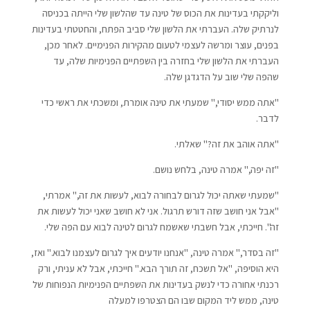
וליקקתי בעדינות את הכוס של טינה עד שהלשון שלי הייתה בכניסה
לנרתיק שלה. העברתי את הלשון שלי סביב הפתח, והחטטתי בעדינות
בפנים, עוצר ומרשה לעצמי לטעום מהקירות הפנימיים. לאחר מכן,
העברתי את הלשון שלי בחזרה בין השפתיים הפנימיות שלה, עד
שהפה שלי שוב על הדגדגן שלה.
"אתה ממש יסודי," שמעתי את טינה אומרת, ומשכתי את ראשי כדי
לדבר.
"אתה אוהב את זה?" שאלתי.
"זה יפה," אמרה טינה, בלחש נושם.
"שמעתי שאתה יכול לגרום לבחורה לבוא, לעשות את זה," אמרתי,
"אבל אני חושב שזה דורש תרגול. אני לא חושב שאני יכול לעשות את
זה". חייכתי, אבל חשבתי שאשמח לגרום לטינה לבוא עם הפה שלי.
"זה בסדר," אמרה טינה, "אנחנו יודעים איך לגרום לעצמנו לבוא." ואז,
היא הוסיפה, "אל תשכח, זה תורך הבא." חייכתי, אבל לא עניתי, ורק
רכנתי אחורה כדי לנשק בעדינות את השפתיים הפנימיות הנפוחות של
טינה, ממש ליד המקום שבו הם הצטרפו למעלה