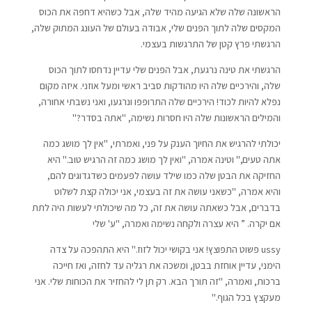
הראשונה שלה שלא הגיעה מהיד שלה, אבל כשהיא דחפה את הכוס
המקסים שלה לתוך הפנים שלי, אבודה בעולם של העונג המתוק שלה,
הרגשתי פרץ קטן של התרגשות בעצמי.
הרגשתי את טינה נרגעת, אבל הפנים שלי עדיין נדחסו לתוך הכוס
שלה, והירכיים שלה היו מהודקות סביב ראשי ומעל אוזני. איזה מקום
נפלא להיות לכוד! הירכיים שלה התרופפו ונרגעו, ואני נשבתי אחורה,
והמילים הראשונות שלה היו חסרות נשימה, "אתה בסדר?"
יכולתי להרגיש את החיוך הענק על פני, ואמרתי, "אין לך מושג כמה
אתה טעים," וטינה אמרה, "ואין לך מושג כמה זה הרגיש טוב." היא
החזיקה את הבטן שלה כמו שילד עושה לפעמים כשדגדוגים להם,
והיא אמרה, "כשאני עושה את זה בעצמי, אני יכולה קצת לשלוט
בדברים, אבל כשאתה עושה את זה, כל מה שיכולתי לעשות היה לתת
אם יקרה. ” היא עצרה ולקחה נשימה ואמרה, "ע' שלי
ussy פשוט התפוצץ! אני בקושי יכול לזוז." היא התהפכה על צדה
הימני, עדיין אוחזת בבטן, ומשכה את רגליה עד לחזה, ואז חייכה
ברכות, ואמרה, "זה תורך הבא. רק תן לי להחזיר את הכוחות שלי. אני
מעקצץ בכל הגוף."