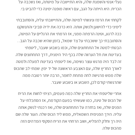
נעלי אנטי והשמנת שלה, והיא התיישבה על מיטתה, ואז נשכבה על
הכרית. היא הייתה על הגב, עם ראשה מופנה ימינה כדי להביט בי.
לקחתי את הרמז וניגשתי למיטה שלה, והתיישבתי עליה, והסתובבתי
לימיני כדי להישען ולנשק אותה. היא כרכה את ידיה סביבי והתנשקנו
ככה לרגע, וטינה הרפתה ממני, אז הרמתי את הרגליים על המיטה,
והסתובבתי כך ששכבתי על צד שמאל, בזמן שהיא שכבה על הגב. .
הבטתי למטה אל התחתונים שלה, וכמו בשבוע שעבר, ליטפתי
בעדינות את תל הערווה שלה בכף היד הימנית, דרך התחתונים שלה.
זה לבד היה מרגש עוצר נשימה, ואז ליטפתי בעדינות למעלה ולמטה
לאורך החריץ שלה, עם האצבע הראשונה של יד ימין. שמתי לב שהכוס
שלה ממש מרגישה לחה מתחת לחומר, הרבה יותר רטובה ממה
שהרגשתי קודם לכן, השבוע או בשבוע שעבר.
אחרי שליטפתי את החריץ שלה כמה פעמים, רציתי לחוות את הריח
של הכוס של טינה, כמו שעשיתי בפעם הקודמת, אז הסתכלתי על
הפנים שלה, ואז בחזרה על התחתונים שלה, ואז רכנתי לנשק אותה
עליה. הירך הפנימית השמאלית, ממש ליד הכוס שלה. העור שלה שם
היה רך וחלק להפליא, ושוב הרחתי את הריח הסקסי המדהים הזה
מהכוס שלה.