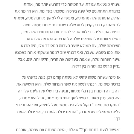
שיניתי מעט את עמדתי על המיטה כדי להרגיש יותר נוח, ואחזתי
בחגורת התחתונים של טינה בירכיה ומשכתי בעדינות. היא הרימה את
החלק התחתון שלה מהמיטה, ואפשרה לי למשוך אותם למטה, ושמתי
לב שהחבק נדבק קצת לכוס שלה כשהורדתי אותם ממנה. טינה
כופפה את רגליה כדי לאפשר לי להוריד את התחתונים שלה מיד,
והפלתי אותם על החצאית שלה על הרצפה. המראה של הכוס
העירומה שלה, עם משולש שיער הערווה המסודר שלו, היה מרגש
אותי כמו בשבוע שעבר, ואני רכנתי שוב למטה ונישקתי אותה באמצע
שיער הערווה שלה, שואפת בעדינות את הריח, חלש יותר. שם, אבל
עדיין מרגש כמו שהיה בין רגליה.
אז טינה עשתה משהו שהיא לא עשתה קודם לכן. כעת כרעתי על
ברכיה מימינה, רכנתי לנשק את שער הערווה שלה, והיא הושיטה את
ידה בידה הימנית בין רגלי מאחור, ונגעה בזין שלי על הג'ינס שלי. זה
היה מגע עדין מאוד, בקושי ליטף אותי פעם אחת, אבל היא אמרה,
"התקדמת מאוד." הקול שלה היה ממש מעל לחישה, ואני הסתכלתי
עליה משמאלי והיא אמרה, "אם את יכולה לגעת בי, אני יכולה לגעת
בך."
"אפשר לגעת בתחתיתך?" שאלתי, וטינה הפנתה את עצמה, שוכבת