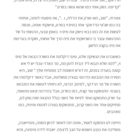
הרדאקר, ואני אהיה מיס וי." עמדתי שם, הסתכלתי עליה, והיא אמרה,
"קדימה. נשק אותי כמו שהוא עשה בסרט."
אמרתי, "טוב, הוא טורק את הדלת, ו…", ואז פסעתי לטינה, אחזתי
בה כמו שג'וני הרדאקר אחז במיס וי בסרט, ונישקתי אותה, מנסה
לעשות את זה כמו כבאי נישק את מיס וי. באופן טבעי, הרגשתי גל של
התרגשות עובר בי כשנישקתי את פיה הרך של אחותי, חוקרת בעדינות
את פיה בקצה הלשון.
כששברנו את הנשיקה שלנו, טינה דיקלמה את השורה הבאה של מיס
וי, "למה שלא תבוא ליד הבית לזמן מה, מר הארד-עכו? יש לי אש
קטנה בוערת בפנים, זה דורש תשומת לב מומחית שלך." שוב, היא
הסירה את המבטא הדרומי בצורה מושלמת, אבל כאשר דיקלמתי את
השורה של מר הרדקר, למיטב זכרוני, לא ניסיתי לעשות את המבטא
בעצמי. התנשקנו עוד קצת, כמו בסרט, אבל בהדרגה יצאנו מהאופי,
עד שרק התנשקנו אחד לפיות של השני בגלל ההנאה שזה נותן לנו,
מחזיקים אחד את השני קרוב, מתנשקים בצורה לוהטת ומינית, כמו
מאהבים. .
הייתה לנו הפסקה לאוויר, וטינה זזה לאחור לכיוון הספה, והתיישבה,
משליכה את כובע השמש על הגב לרצפה. ישבתי לידה מימינה, והיא