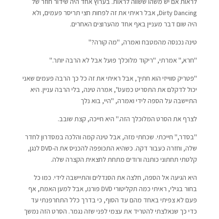
לראות אם יש משהו ששווה לראות. בערוץ אחד היה שידור חוזר של
Dirty Dancing, אבל ראיתי את זה לפחות חצי תריסר פעמים, ולא
היה שום דבר מעניין באף אחד מהערוצים האחרים.
טינה נכנסה מהמטבח ואמרה, "מה קורה?"
"חרא," אמרתי, "ריקוד מלוכלך פועל אבל לא הרבה יותר."
"פטריק סווייזי הוא חתיך, אבל ראיתי את זה כל כך הרבה פעמים שאני
יכול לדקלם את התסריט כמעט", אמרה טינה, בלי הרבה עניין. היא
התיישבה על הספה לידי ואמרה, "היי, בוא נלך
לצרף את הסרט המלוכלך הזה." היא חייכה, קצת שובב.
"בסדר," חייכתי. שכחתי מזה, אבל טינה קמה והלכה במסדרון לחדר
שלה, וחזרה כעבור דקה. כשהיא התכופפה להכניס את ה-DVD לנגן,
קלטתי תחתוני כותנה ורודים מתחת לחצאית הקצרה שלה.
היא הגיעה אל הספה, חלצה את הסנדלים והתיישבה לידי. כמו כל
בחור בגילי, ראיתי כמה תקליטורי DVD פורנו, אבל למען האמת, אף
פעם לא צפיתי באחד מהם עד הסוף, כי בדרך כלל התחרפנתי עד
כדי כך שנאלצתי להטריד את עצמי לפני שזה נגמר. הסרט הזה נמשך