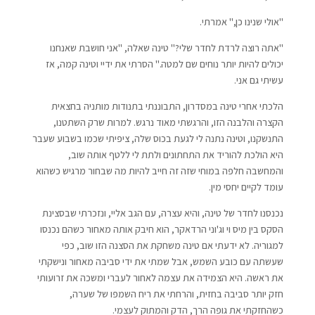
"אולי שנינו כן," אמרתי.
"אתה רוצה לרדת לחדר שלי?" טינה שאלה, "אני חושבת שאנחנו
יכולים להיות יותר נוחים שם למטה." הסרתי את ידיי וטינה קמה, אז
עשיתי גם אני.
הלכתי אחרי טינה במסדרון, התבוננתי בתנודות מותניה בחצאית
הקצרה והלבנה הזו, והרגשתי מאוד נרגש. למרות שרק השתטנו,
התנשקנו, וטינה נתנה לי לגעת בכוס שלה, ציפיתי שכמו בשבוע שעבר
היא הולכת להוריד את התחתונים ולתת לי ללטף אותה שוב,
והמחשבה חלפה במוחי שזה זה חייב להיות מה שבחור מרגיש כשהוא
עומד לקיים יחסי מין.
נכנסנו לחדר של טינה, והיא עצרה, עם הגב אליי, ונזכרתי שבסצינת
הסקס בין מיס וי וג'וני הרדאקר, הוא חיבק אותה מאחור כשהם נכנסו
למגוריה. לא ידעתי אם טינה משחקת את הסצנה הזו שוב, כפי
שעשתה עם כובע השמש, אבל שמתי את ידי סביבה מאחור ונישקתי
את ראשה. היא הצמידה את עצמה לאחור לעברי ומשכה את זרועותי
חזק יותר סביבה בחזית, והרחתי את ריח השמפו של שערה,
כשהחזקתי את גופה הרך, הדק והמתוק לעצמי.