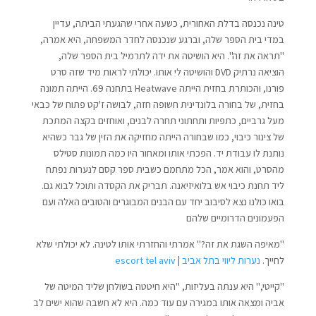
טינה נכנסה בדלת האחורית, כשעה אחרי שהגעתי הביתה, עדיין
במדי בית הספר שלה, וברגע שנכנסה לחדר המשפחה, היא אמרה,
"תראה את זה". היא הושיטה את ידה לתרמיל בית הספר שלה,
הוציאה נרתיק DVD והושיטה לי אותו. יכולתי לראות מיד שזה סרט
פורנו, והכותרת בחזית הייתה Heatwave בתחנה 69. הייתה תמונה
בחזית, של בחורה בלונדינית חשופה חזה, לבושה ז'קט פתוח של כבאי
מעל גרביים, כתפיות ותחתוני תחרה לבנים, ואוחזים בקצה המתכת
של צינור כיבוי, כמו שבחורה הייתה מחזיקה את הזין של גבר כשהיא
נותנת לו עבודת יד. הפכתי אותו ומאחור היו כמה תמונות סטילס
מהסרט, והוא אמר, הכל מתחמם כשבית ספר קסם לנערות נפתח
ליד תחנת כיבוי אש בלואיזיאנה. תבריק את הקסדה ותוכל לבוא גם.
בואו כולנו נצא לסיבוב יחד עם הבנים המבוגרים והטובים האלה ועם
הפעמונים הדרומיים שלהם
"מאיפה השגת את זה?" אמרתי והחזרתי אותו לטינה. לא יכולתי שלא
לחייך.
נערות ליווי בתל אביב
|
escort tel aviv
"קייטי," היא ענתה בעליזות, "היא חיטטה בשולחן שליד המיטה של
אביה ומצאה אותו במגירה עם עוד כמה. היא לא חשבה שהוא ישים לב