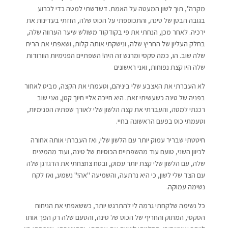
מקרה", תוך לשון המעטה על האמת. דשדשתי למטה כדי לכרוע
בגובה הבטן של טינה, והתכופפתי על הכוס שלה, הזזתי בעדינות את
ירכיה. לאחר מכן, הנחתי את פי בקודקוד משולש שיער הערווה שלה,
בחלק העליון של החריץ שלה, ונישקתי אותה קלות, ושאפתי את הריח
שלה שוב. הו, כמה סקסי ומרגש זה היה! השפתיים הפנימיות הוורודות
שלה היו קצת נפוחות, ואני ראשונים
לא העברתי את האצבע שלי ביניהם, וטעמתי את הקצה, מביט לאחור
בפניה של טינה כשעשיתי זאת. היא חייכה אליי חיוך קטן, ואני שוב
רכנתי למטה, והעברתי את קצה הלשון שלי לאורך שפתיה הפנימיות,
וטעמתי כוס בפעם הראשונה בחיי.
חיטטתי שבריר עמוק יותר עם הלשון שלי, ואז העברתי אותה אחורה
לכיוון השני, טועם עוד מהשפתיים הכוסיות של טינה, ועוד מהמיצים
שלה, עם הלשון שלי קצת יותר עמוק, ובטח צחצחתי את הדגדגן שלה
עם הצד שלי לשון, כי היא נרתעה, והשמיעה "אה!" נשמע, ואז לקח
נשימה עמוקה.
כל נשימה שלקחתי גרמה לי להתרגש יותר, כששאפתי את הניחוח
הסקסי, המתוק והחריף של הכוס של טינה, והטעם שלה רק הפך אותו