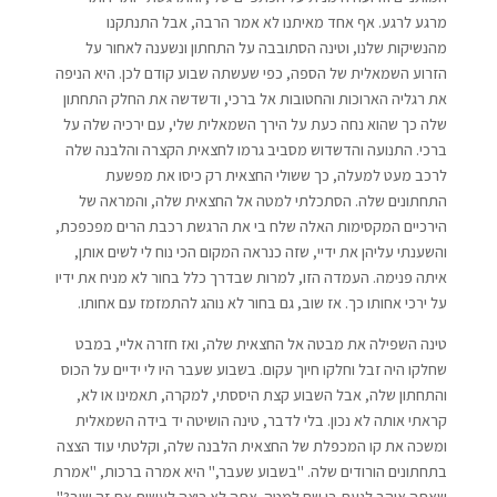
מרגע לרגע. אף אחד מאיתנו לא אמר הרבה, אבל התנתקנו
מהנשיקות שלנו, וטינה הסתובבה על התחתון ונשענה לאחור על
הזרוע השמאלית של הספה, כפי שעשתה שבוע קודם לכן. היא הניפה
את רגליה הארוכות והחטובות אל ברכי, ודשדשה את החלק התחתון
שלה כך שהוא נחה כעת על הירך השמאלית שלי, עם ירכיה שלה על
ברכי. התנועה והדשדוש מסביב גרמו לחצאית הקצרה והלבנה שלה
לרכב מעט למעלה, כך ששולי החצאית רק כיסו את מפשעת
התחתונים שלה. הסתכלתי למטה אל החצאית שלה, והמראה של
הירכיים המקסימות האלה שלח בי את הרגשת רכבת הרים מפכפכת,
והשענתי עליהן את ידיי, שזה כנראה המקום הכי נוח לי לשים אותן,
איתה פנימה. העמדה הזו, למרות שבדרך כלל בחור לא מניח את ידיו
על ירכי אחותו כך. אז שוב, גם בחור לא נוהג להתמזמז עם אחותו.
טינה השפילה את מבטה אל החצאית שלה, ואז חזרה אליי, במבט
שחלקו היה זבל וחלקו חיוך עקום. בשבוע שעבר היו לי ידיים על הכוס
והתחתון שלה, אבל השבוע קצת היססתי, למקרה, תאמינו או לא,
קראתי אותה לא נכון. בלי לדבר, טינה הושיטה יד בידה השמאלית
ומשכה את קו המכפלת של החצאית הלבנה שלה, וקלטתי עוד הצצה
בתחתונים הורודים שלה. "בשבוע שעבר," היא אמרה ברכות, "אמרת
שאתה אוהב לגעת בי שם למטה. אתה לא רוצה לעשות את זה שוב?"