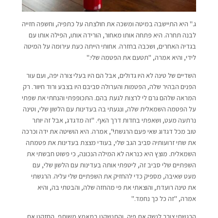
ג." היא התיישבה במיטה ומשכה את חולצתה על כתפיה, וחשפה חזייה
לבנה תחרה. היא פתחה אותו מאחור, הורידה אותו, הפילה אותו עם
בגדיה האחרים, ושכבה בחזרה. אחותי הייתה כעת עירומה על המיטה
לידי, והיא אמרה, "תטעם את הפטמה שלי."
השדיים של טינה לא היו גדולים, אבל הם היו בעלי צורה יפה, ועם עור
הפנים הבהיר שלה, הפטמות והערולה סביבם היו בצבע ורוד חיוור. רק
המראה שלהם גרם לי לרצות לגעת בהם. התכופפתי והנחתי את שפתי
על הפטמה השמאלית שלה, ונגעתי בה בעדינות עם הלשון שלי, וטינה
נרתעה מעט, ושאפתי בחדות דרך האף. "זה מדגדג, אבל זה יותר
טוב מכל דגדוג שאי פעם הרגשתי", אמרה. היא הושיטה את ידה וכרכה
את שתי זרועותיה סביב הגב שלי, בעודי מצצת בעדינות את פטמתה
השמאלית. מוצץ היא כנראה לא המילה הנכונה, כי פשוט חבשתי את
השפתיים שלי סביב זה, ליטפתי אותה בעדינות עם הלשון שלי, עם
מעט שאיבה, מספיק כדי להחזיק את השפתיים שלי עליה. הרגשתי
את טינה רועדת, והוצאתי את פי מהחזה שלה, והבטתי בה, והיא
אמרה, "זה כל כך נחמד."
הרגשתי צורך לנשק את פיה, והתנשקנו במאמץ משותף, החזקנו את