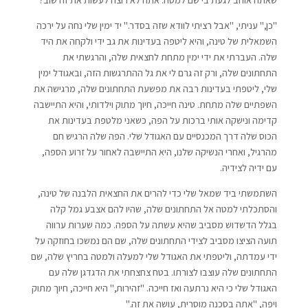
"כן," עניתי, "אבל רציתי לוודא שזה בסדר." יד ימין שלי נחה על ירכה
השמאלית של טינה, והיא ליטפה בעדינות את גב ידי ולקחה את היד
שלה. העברתי את ידי ימין מתחת לחצאית שלה, והרגשתי את
התחתונים שלה, ורק זה גרם לי את גל ההתרגשות הזה, ובאגודל ימין
שלי, ליטפתי בעדינות רבה את מפשעת התחתונים שלה, מרגישה את
השפתיים שלה מתחת. טינה חייכה, חיוך מתוק וילדותי, והיא התיישבה
קדימה ונישקה אותי ברכות על הפה, כשאני מלטפת בעדינות את
הכוס שלה דרך המכנסיים עם האגודל שלי. הפה שלה הרגיש חם
מהרגיל, ואחרי הנשיקה שלנו, היא התיישבה לאחור על זרוע הספה,
עם ידיה לצידיה.
השתמשתי ביד שמאל שלי כדי להרים את החצאית הלבנה של טינה,
והסתכלתי למטה אל התחתונים שלה, שהיו להם אצבע גמל קלה
בגלל הדשדוש מסביב שהיא עשתה על הספה. כמה שערות ערווה
תועה הציצו מסביב לצידי התחתונים שלה, שם הם נמשכו בחוזקה על
ידי עמדתה, וליטפתי את האגודל שלי למעלה ולמטה בחריץ שלה, שם
התחתונים שלה עוצבו לצורתו. בטח צחצחתי את הדגדגן שלה עם
האגודל שלי כי היא נרתעה ואז חייכה. "זהירות," היא חייכה, חיוך מתוק
ויפה, "אתה בסכנה מוסרית, עושה את זה."