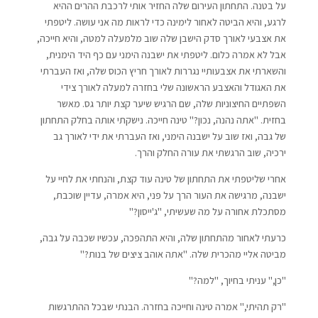
על בטנה. התחתון העירום שלה החזיר אותי לרכבת ההרים ההיא
לרגע, והיא הביטה לאחור לימינה כדי לראות מה אני עושה. ליטפתי
את אצבעי לאורך סדק הישבן שלה שוב מלמעלה למטה, והיא חייכה,
אבל לא אמרה כלום. ליטפתי את ישבנה הימני עם כף היד הימנית,
והשארתי את אצבעותיי נגררות לאורך חריץ הכוס שלה, ואז העברתי
את האגודל והאצבע הראשונה שלי בחזרה למעלה לאורך צידי
השפתיים החיצוניות שלה, שם הרגיש שיער קצת יותר גס. מאשר
בחזית. "אתה נהנה, נכון?" טינה חייכה. נישקתי אותה בחלק התחתון
של גבה, ואז שוב על ישבנה הימני, ואז העברתי את ידי לאורך גב
ירכיה, שוב הרגשתי את עורה החלק והרך.
אחרי שליטפתי את התחתון של טינה עוד קצת, והנחתי את לחיי על
ישבנה, מרגישה את העור הרך על פני, היא אמרה, עדיין שוכבת,
מסתכלת אחורה על מה שעשיתי, "ג'ייסון?"
כרעתי לאחור מהתחתון שלה, והיא התהפכה, עכשיו שכבה על גבה,
מביטה אליי מהכרית שלה. "אתה אוהב ציצים של בנות?"
"כן," עניתי בחיוך, "למה?"
"רק תהיתי," אמרה טינה וחייכה בחזרה. הבנתי שבכל ההתרגשות