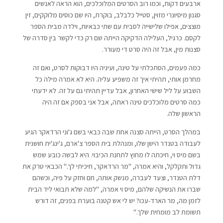
ארבעים דקות, וכמו רוב הסרטים המלוכלכים, הוא הראה לאנשים
סגנון מיסיונרי מזוין, סטייל כלבלב, בוקרת, היו שם כוסים מלוקקים, זין
מוצצים, אפילו שלישייה לסבית עם שתי כבאיות, וילדה מבית הספר
לקסם. כרגיל, העלילה הדקיקה הייתה שם רק כדי לקשר בין סדרה של
סצנות מין, אבל זה היה סרט די מעורר.
כמה פעמים, הסתכלתי על טינה, ועיניה היו דבוקות לסרט, ואם זה
מחרמן אותי, תהיתי איך זה משפיע עליה. היא לא אמרה מילה כל
השבוע על ליל שישי האחרון, אבל עדיין תהיתי גם על זה. לא ידעתי
כמה סרטים מלוכלכים טינה ראתה, אבל אני בספק אם זה היה
הראשון שלה.
במהלך הסרט, הייתה סצנה אחת שבה כבאי בשם ג'וני הרדאקר הגיע
לעבודה בטנדר הישן שלו, ומנהלת בית הספר צ'ארם, ג'ינג'ית חושנית
בשם מיס וי, חיכתה לו מחוץ לתחנת הכיבוי. היא לבשה כובע שמש
גדול ותקלקל, והיא אמרה, "מר הרדאקר, חיכיתי לך." הכבאי טרק את
דלת הטנדר, וצעד לעברה, מנשק אותה, חם וחזק על פיה, וכשהם
שברו את הנשיקה שלהם, מיס וי אמרה, "למה שלא תבואי ליד הבית
לזמן מה, מר הארד-עכו? יש לי אש קטנה בוערת בפנים, זה דורש
תשומת לב מומחית שלך."