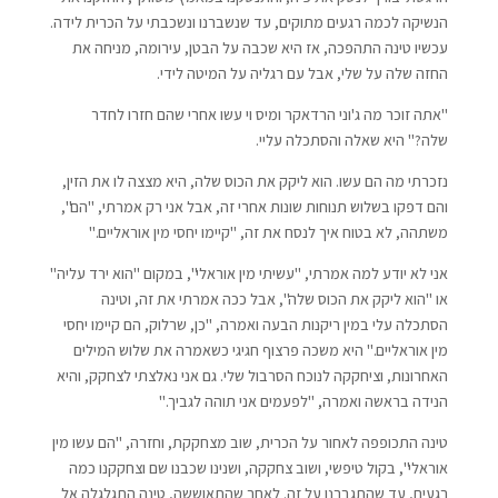
הנשיקה לכמה רגעים מתוקים, עד שנשברנו ונשכבתי על הכרית לידה.
עכשיו טינה התהפכה, אז היא שכבה על הבטן, עירומה, מניחה את
החזה שלה על שלי, אבל עם רגליה על המיטה לידי.
"אתה זוכר מה ג'וני הרדאקר ומיס וי עשו אחרי שהם חזרו לחדר
שלה?" היא שאלה והסתכלה עליי.
נזכרתי מה הם עשו. הוא ליקק את הכוס שלה, היא מצצה לו את הזין,
והם דפקו בשלוש תנוחות שונות אחרי זה, אבל אני רק אמרתי, "הם",
משתהה, לא בטוח איך לנסח את זה, "קיימו יחסי מין אוראליים."
אני לא יודע למה אמרתי, "עשיתי מין אוראלי", במקום "הוא ירד עליה"
או "הוא ליקק את הכוס שלה", אבל ככה אמרתי את זה, וטינה
הסתכלה עלי במין ריקנות הבעה ואמרה, "כן, שרלוק, הם קיימו יחסי
מין אוראליים." היא משכה פרצוף חגיגי כשאמרה את שלוש המילים
האחרונות, וציחקקה לנוכח הסרבול שלי. גם אני נאלצתי לצחקק, והיא
הנידה בראשה ואמרה, "לפעמים אני תוהה לגביך."
טינה התכופפה לאחור על הכרית, שוב מצחקקת, וחזרה, "הם עשו מין
אוראלי", בקול טיפשי, ושוב צחקקה, ושנינו שכבנו שם וצחקקנו כמה
רגעים, עד שהתגברנו על זה. לאחר שהתאוששה, טינה התגלגלה אל