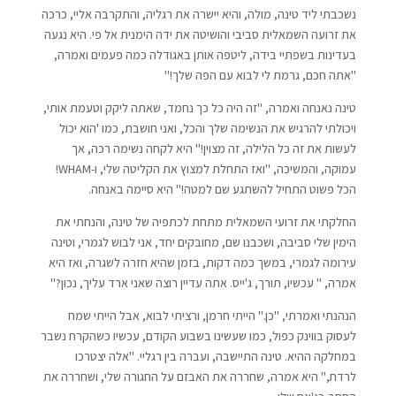
נשכבתי ליד טינה, מולה, והיא יישרה את רגליה, והתקרבה אליי, כרכה
את זרועה השמאלית סביבי והושיטה את ידה הימנית אל פי. היא נגעה
בעדינות בשפתיי בידה, ליטפה אותן באגודלה כמה פעמים ואמרה,
"אתה חכם, גרמת לי לבוא עם הפה שלך!"
טינה נאנחה ואמרה, "זה היה כל כך נחמד, שאתה ליקק וטעמת אותי,
ויכולתי להרגיש את הנשימה שלך והכל, ואני חושבת, כמו 'הוא יכול
לעשות את זה כל הלילה, זה מצוין!" היא לקחה נשימה רכה, אך
עמוקה, והמשיכה, "ואז התחלת למצוץ את הקליטה שלי, ו-WHAM!
הכל פשוט התחיל להשתגע שם למטה!" היא סיימה באנחה.
החלקתי את זרועי השמאלית מתחת לכתפיה של טינה, והנחתי את
הימין שלי סביבה, ושכבנו שם, מחובקים יחד, אני לבוש לגמרי, וטינה
עירומה לגמרי, במשך כמה דקות, בזמן שהיא חזרה לשגרה, ואז היא
אמרה, " עכשיו, תורך, ג'ייס. אתה עדיין רוצה שאני ארד עליך, נכון?"
הנהנתי ואמרתי, "כן." הייתי חרמן, ורציתי לבוא, אבל הייתי שמח
לעסוק בווינק כפול, כמו שעשינו בשבוע הקודם, עכשיו כשהקרח נשבר
במחלקה ההיא. טינה התיישבה, ועברה בין רגליי. "אלה יצטרכו
לרדת," היא אמרה, שחררה את האבזם על החגורה שלי, ושחררה את