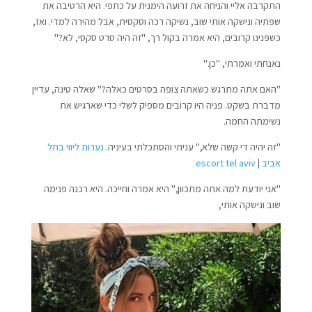
התקרבה אליי והניחה את זרועה הימנית על כתפי. היא הרטיבה את
שפתיה ונישקה אותי שוב, נשיקה רכה וסקסית, אבל מהירה למדי. ואז,
כשפנינו קרובים, היא אמרה בקול רך, "זה היה סרט סקסי, לא?"
נאנחתי ואמרתי, "כן."
"האם אתה מתרגש כשאתה צופה בסרטים כאלה?" שאלה טינה, עדיין
מדברת בשקט. פניה היו קרובים מספיק לשלי כדי שארגיש את
נשימתה החמה.
"זה יהיה די קשה שלא," עניתי והסתכלתי בעיניה.
נערות ליווי בתל
אביב
|
escort tel aviv
"אני יודעת למה אתה מתכוון," היא אמרה וחייכה. היא רכנה פנימה
שוב ונישקה אותי,