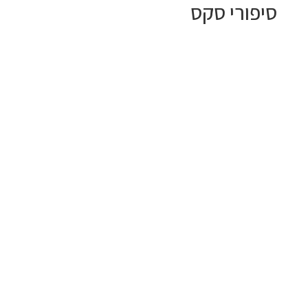
סיפורי סקס
admin
הסיפור הזה ממשיך ישירות אחרי הסיפור הקודם שלי, שני ימי
שישי - חלק 1. בבוקר התעוררתי, ותהיתי אם הכל היה חלום.
החולצה המוכתמת שלי, ששכבה בפינה ליד ראש המיטה שלי,